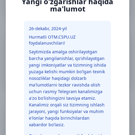
Yangi o'zgarishlar haqida
Ball: 63.5
ma'lumot
26-dekabr, 2024-yil
Hurmatli OTM.CSPU.UZ
foydalanuvchilari!
Saytimizda amalga oshirilayotgan
barcha yangilanishlar, qo'shilayotgan
yangi imkoniyatlar va tizimning ishida
BO‘RONOV AKMAL
yuzaga kelishi mumkin bo'lgan texnik
Ball: 62.6
nosozliklar haqidagi dolzarb
ma'lumotlarni tezkor ravishda olish
uchun rasmiy Telegram kanalimizga
a'zo bo'lishingizni tavsiya etamiz.
Kanalimiz orqali siz tizimning ishlash
jarayoni, yangi funksiyalar va muhim
e'lonlar haqida birinchilardan
xabardor bo'lasiz.